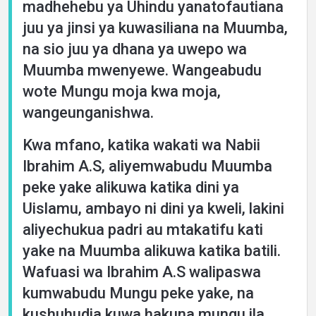
madhehebu ya Uhindu yanatofautiana
juu ya jinsi ya kuwasiliana na Muumba,
na sio juu ya dhana ya uwepo wa
Muumba mwenyewe. Wangeabudu
wote Mungu moja kwa moja,
wangeunganishwa.
Kwa mfano, katika wakati wa Nabii
Ibrahim A.S, aliyemwabudu Muumba
peke yake alikuwa katika dini ya
Uislamu, ambayo ni dini ya kweli, lakini
aliyechukua padri au mtakatifu kati
yake na Muumba alikuwa katika batili.
Wafuasi wa Ibrahim A.S walipaswa
kumwabudu Mungu peke yake, na
kushuhudia kuwa hakuna mungu ila