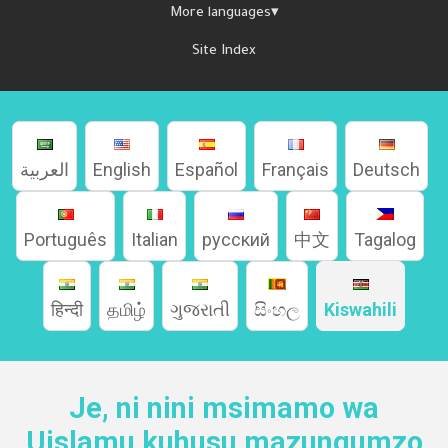
More languages▾
Site Index
العربية
English
Español
Français
Deutsch
Home
Português
Italian
русский
中文
Tagalog
About
हिन्दी
தமிழ்
ગુજરાતી
සිංහල
Kiswahili
Languages
Je, ni nini msimamo wa
Uislamu kuhusu mazungumzo