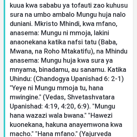
kuua kwa sababu ya tofauti zao kuhusu
sura na umbo ambalo Mungu huja nalo
duniani. Mkristo Mhindi, kwa mfano,
anasema: Mungu ni mmoja, lakini
anaonekana katika nafsi tatu (Baba,
Mwana, na Roho Mtakatifu), na Mhindu
anasema: Mungu huja kwa sura ya
mnyama, binadamu, au sanamu. Katika
Uhindu: (Chandogya Upanishad 6: 2-1)
"Yeye ni Mungu mmoja tu, hana
mwingine." (Vedas, Shvetashvatara
Upanishad: 4:19, 4:20, 6:9). "Mungu
hana wazazi wala bwana." "Hawezi
kuonekana, hakuna anayemwona kwa
macho." "Hana mfano." (Yajurveda