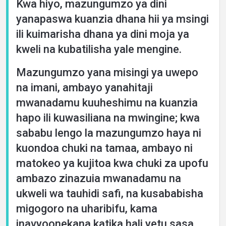
Kwa hiyo, mazungumzo ya dini
yanapaswa kuanzia dhana hii ya msingi
ili kuimarisha dhana ya dini moja ya
kweli na kubatilisha yale mengine.
Mazungumzo yana misingi ya uwepo
na imani, ambayo yanahitaji
mwanadamu kuuheshimu na kuanzia
hapo ili kuwasiliana na mwingine; kwa
sababu lengo la mazungumzo haya ni
kuondoa chuki na tamaa, ambayo ni
matokeo ya kujitoa kwa chuki za upofu
ambazo zinazuia mwanadamu na
ukweli wa tauhidi safi, na kusababisha
migogoro na uharibifu, kama
inavyoonekana katika hali yetu sasa.