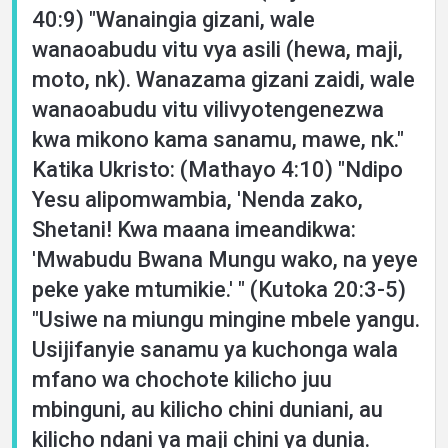
40:9) "Wanaingia gizani, wale
wanaoabudu vitu vya asili (hewa, maji,
moto, nk). Wanazama gizani zaidi, wale
wanaoabudu vitu vilivyotengenezwa
kwa mikono kama sanamu, mawe, nk."
Katika Ukristo: (Mathayo 4:10) "Ndipo
Yesu alipomwambia, 'Nenda zako,
Shetani! Kwa maana imeandikwa:
'Mwabudu Bwana Mungu wako, na yeye
peke yake mtumikie.' " (Kutoka 20:3-5)
"Usiwe na miungu mingine mbele yangu.
Usijifanyie sanamu ya kuchonga wala
mfano wa chochote kilicho juu
mbinguni, au kilicho chini duniani, au
kilicho ndani ya maji chini ya dunia.