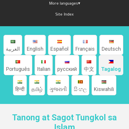
More languages▾
Site Index
العربية
English
Español
Français
Deutsch
Português
Italian
русский
中文
Tagalog
हिन्दी
தமிழ்
ગુજરાતી
සිංහල
Kiswahili
Tanong at Sagot Tungkol sa
Islam