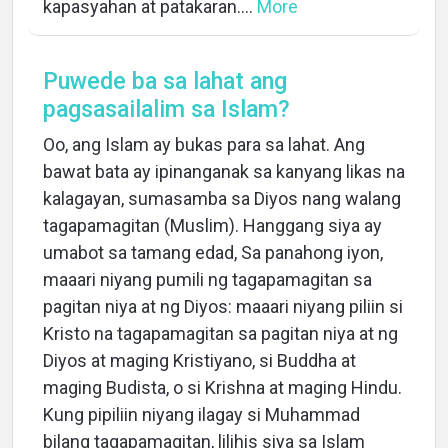
kapasyahan at patakaran....
More
Puwede ba sa lahat ang
pagsasailalim sa Islam?
Oo, ang Islam ay bukas para sa lahat. Ang
bawat bata ay ipinanganak sa kanyang likas na
kalagayan, sumasamba sa Diyos nang walang
tagapamagitan (Muslim). Hanggang siya ay
umabot sa tamang edad, Sa panahong iyon,
maaari niyang pumili ng tagapamagitan sa
pagitan niya at ng Diyos: maaari niyang piliin si
Kristo na tagapamagitan sa pagitan niya at ng
Diyos at maging Kristiyano, si Buddha at
maging Budista, o si Krishna at maging Hindu.
Kung pipiliin niyang ilagay si Muhammad
bilang tagapamagitan, lilihis siya sa Islam