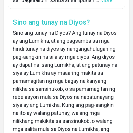
sa "pagkaalipin" sa iba at sa lipunan....
More
Sino ang tunay na Diyos?
Sino ang tunay na Diyos? Ang tunay na Diyos
ay ang Lumikha, at ang pagsamba sa mga
hindi tunay na diyos ay nangangahulugan ng
pag-aangkin na sila ay mga diyos. Ang diyos
ay dapat na isang Lumikha, at ang patunay na
siya ay Lumikha ay maaaring makita sa
pamamagitan ng mga bagay na kanyang
nilikha sa sansinukob, o sa pamamagitan ng
rebelasyon mula sa Diyos na napatunayang
siya ay ang Lumikha. Kung ang pag-aangkin
na ito ay walang patunay, walang mga
nilikhang makikita sa sansinukob, o walang
mga salita mula sa Diyos na Lumikha, ang