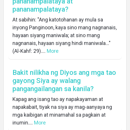
pananampalataya at
pananampalataya?
At sabihin: "Ang katotohanan ay mula sa
inyong Panginoon, kaya sino mang nagnanais,
hayaan siyang maniwala; at sino mang
nagnanais, hayaan siyang hindi maniwala..."
(Al-Kahf: 29)....
More
Bakit nilikha ng Diyos ang mga tao
gayong Siya ay walang
pangangailangan sa kanila?
Kapag ang isang tao ay napakayaman at
napakabait, tiyak na siya ay mag-aanyaya ng
mga kaibigan at minamahal sa pagkain at
inumin....
More