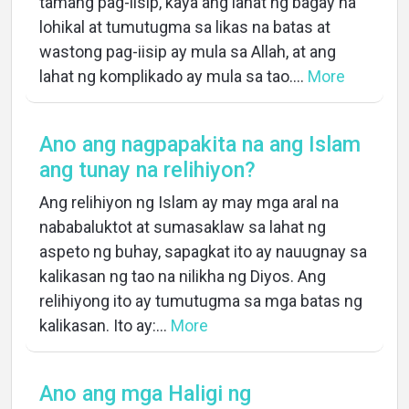
tamang pag-iisip, kaya ang lahat ng bagay na
lohikal at tumutugma sa likas na batas at
wastong pag-iisip ay mula sa Allah, at ang
lahat ng komplikado ay mula sa tao....
More
Ano ang nagpapakita na ang Islam
ang tunay na relihiyon?
Ang relihiyon ng Islam ay may mga aral na
nababaluktot at sumasaklaw sa lahat ng
aspeto ng buhay, sapagkat ito ay nauugnay sa
kalikasan ng tao na nilikha ng Diyos. Ang
relihiyong ito ay tumutugma sa mga batas ng
kalikasan. Ito ay:...
More
Ano ang mga Haligi ng