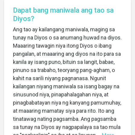
Dapat bang maniwala ang tao sa
Diyos?
Ang tao ay kailangang maniwala, maging sa
tunay na Diyos o sa anumang huwad na diyos.
Maaaring tawagin niya itong Diyos o ibang
pangalan, at maaaring ang diyos na ito para sa
Home
kanila ay isang puno, bituin sa langit, babae,
pinuno sa trabaho, teoryang pang-agham, o
kahit na sarili niyang pagnanasa. Ngunit
About
kailangan niyang maniwala sa isang bagay na
sinusunod niya, pinapahalagahan niya, at
Languages
pinagbabatayan niya ng kanyang pamumuhay,
at maaaring mamatay siya para rito. Ito ang
tinatawag nating pagsamba. Ang pagsamba
sa tunay na Diyos ay nagpapalaya sa tao mula