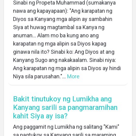
Sinabi ng Propeta Muhammad (sumakanya
nawa ang kapayapaan): "Ang karapatan ng
Diyos sa Kanyang mga alipin ay sambahin
Siya at huwag magtambal sa Kanya ng
anuman... Alam mo ba kung ano ang
karapatan ng mga alipin sa Diyos kapag
ginawa nila ito? Sinabi ko: Ang Diyos at ang
Kanyang Sugo ang nakakaalam. Sinabi niya:
Ang karapatan ng mga alipin sa Diyos ay hindi
Niya sila parusahan."...
More
Bakit tinutukoy ng Lumikha ang
Kanyang sarili sa pangmaramihan
kahit Siya ay isa?
Ang paggamit ng Lumikha ng salitang "Kami"
sa pagtukoy sa Kanyang sarili sa maraming