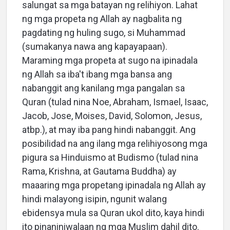
salungat sa mga batayan ng relihiyon. Lahat
ng mga propeta ng Allah ay nagbalita ng
pagdating ng huling sugo, si Muhammad
(sumakanya nawa ang kapayapaan).
Maraming mga propeta at sugo na ipinadala
ng Allah sa iba't ibang mga bansa ang
nabanggit ang kanilang mga pangalan sa
Quran (tulad nina Noe, Abraham, Ismael, Isaac,
Jacob, Jose, Moises, David, Solomon, Jesus,
atbp.), at may iba pang hindi nabanggit. Ang
posibilidad na ang ilang mga relihiyosong mga
pigura sa Hinduismo at Budismo (tulad nina
Rama, Krishna, at Gautama Buddha) ay
maaaring mga propetang ipinadala ng Allah ay
hindi malayong isipin, ngunit walang
ebidensya mula sa Quran ukol dito, kaya hindi
ito pinaniniwalaan ng mga Muslim dahil dito.