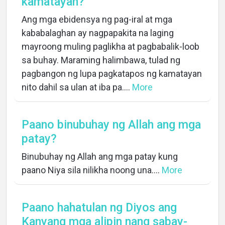
kamatayan?
Ang mga ebidensya ng pag-iral at mga
kababalaghan ay nagpapakita na laging
mayroong muling paglikha at pagbabalik-loob
sa buhay. Maraming halimbawa, tulad ng
pagbangon ng lupa pagkatapos ng kamatayan
nito dahil sa ulan at iba pa....
More
Paano binubuhay ng Allah ang mga
patay?
Binubuhay ng Allah ang mga patay kung
paano Niya sila nilikha noong una....
More
Paano hahatulan ng Diyos ang
Kanyang mga alipin nang sabay-