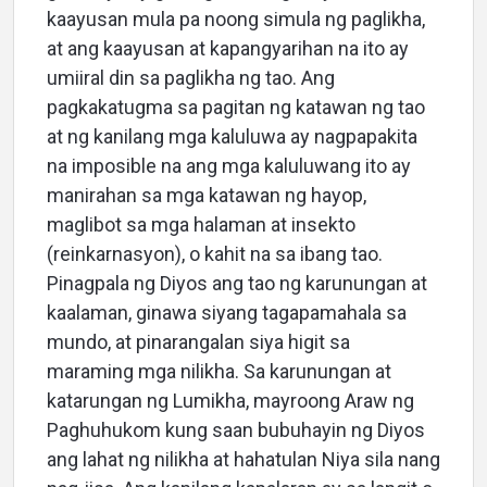
kaayusan mula pa noong simula ng paglikha,
at ang kaayusan at kapangyarihan na ito ay
umiiral din sa paglikha ng tao. Ang
pagkakatugma sa pagitan ng katawan ng tao
at ng kanilang mga kaluluwa ay nagpapakita
na imposible na ang mga kaluluwang ito ay
manirahan sa mga katawan ng hayop,
maglibot sa mga halaman at insekto
(reinkarnasyon), o kahit na sa ibang tao.
Pinagpala ng Diyos ang tao ng karunungan at
kaalaman, ginawa siyang tagapamahala sa
mundo, at pinarangalan siya higit sa
maraming mga nilikha. Sa karunungan at
katarungan ng Lumikha, mayroong Araw ng
Paghuhukom kung saan bubuhayin ng Diyos
ang lahat ng nilikha at hahatulan Niya sila nang