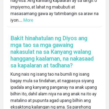
nag-iisa. Ang kanilang kapalaran ay sa langit o
impiyerno, at lahat ng mabubuti at
masasamang gawa ay tatimbangin sa araw na
iyon....
More
Bakit hinahatulan ng Diyos ang
mga tao sa mga gawaing
nakasulat na sa Kanyang walang
hanggang kaalaman, na nakasaad
sa kapalaran at tadhana?
Kung nais ng isang tao na bumili ng isang
bagay mula sa tindahan, at nagpasya siyang
ipadala ang kanyang panganay na anak upang
bilhin ito, dahil alam niya na ang anak na ito ay
matalino at pupunta agad upang bilhin ang
eksaktong kailangan ng ama. Sa parehong