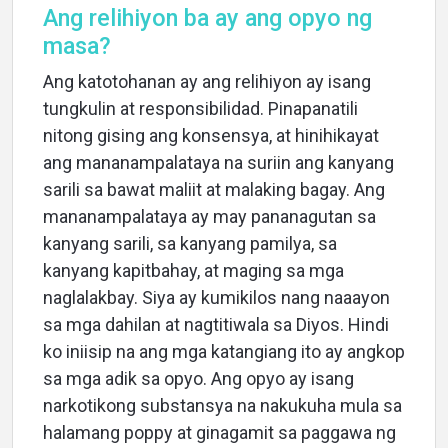
Ang relihiyon ba ay ang opyo ng
masa?
Ang katotohanan ay ang relihiyon ay isang
tungkulin at responsibilidad. Pinapanatili
nitong gising ang konsensya, at hinihikayat
ang mananampalataya na suriin ang kanyang
sarili sa bawat maliit at malaking bagay. Ang
mananampalataya ay may pananagutan sa
kanyang sarili, sa kanyang pamilya, sa
kanyang kapitbahay, at maging sa mga
naglalakbay. Siya ay kumikilos nang naaayon
sa mga dahilan at nagtitiwala sa Diyos. Hindi
ko iniisip na ang mga katangiang ito ay angkop
sa mga adik sa opyo. Ang opyo ay isang
narkotikong substansya na nakukuha mula sa
halamang poppy at ginagamit sa paggawa ng