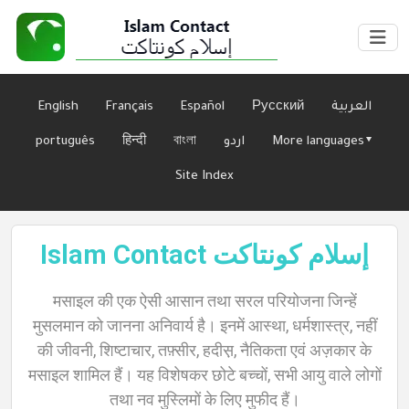
English
Français
Español
Русский
العربية
português
हिन्दी
বাংলা
اردو
More languages▾
Site Index
Islam Contact إسلام كونتاكت
घर
मसाइल की एक ऐसी आसान तथा सरल परियोजना जिन्हें
मुसलमान को जानना अनिवार्य है। इनमें आस्था, धर्मशास्त्र, नहीं
की जीवनी, शिष्टाचार, तफ़्सीर, हदीस़, नैतिकता एवं अज़कार के
के
मसाइल शामिल हैं। यह विशेषकर छोटे बच्चों, सभी आयु वाले लोगों
बारे
तथा नव मुस्लिमों के लिए मुफीद हैं।