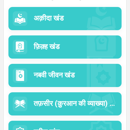
में
अक़ीदा खंड
बोली
फ़िक़्ह खंड
नबवी जीवन खंड
तफ़सीर (क़ुरआन की व्याख्या) का खंड