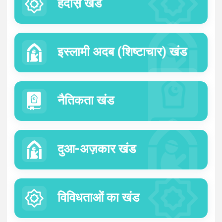
हदीस़ खंड
इस्लामी अदब (शिष्टाचार) खंड
नैतिकता खंड
दुआ-अज़कार खंड
विविधताओं का खंड