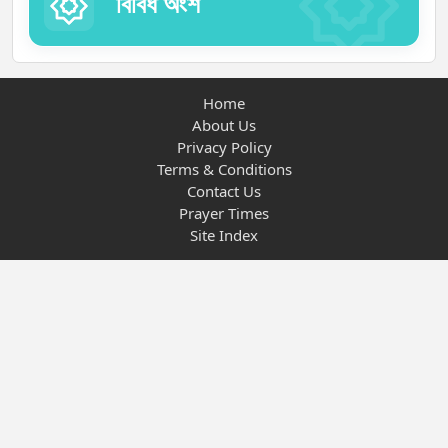
বিবিধ অংশ
Home
About Us
Privacy Policy
Terms & Conditions
Contact Us
Prayer Times
Site Index