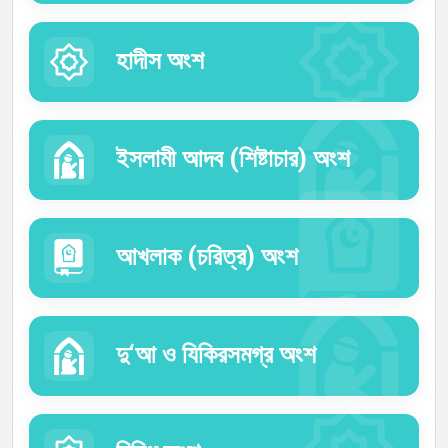
হাদীস অংশ
ইসলামী আদব (শিষ্টাচার) অংশ
আখলাক (চরিত্র) অংশ
দু‘আ ও যিকিরসমগ্র অংশ