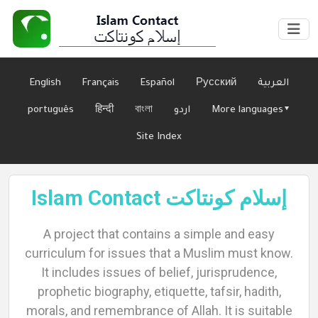
English
Français
Español
Русский
العربية
português
हिन्दी
বাংলা
اردو
More languages▾
Site Index
Islam Contact إسلام كونتاكت
Home
A project that contains a simple and easy
curriculum for issues that a Muslim must know.
It includes issues of belief, jurisprudence,
About
prophetic biography, etiquette, tafsir, hadith,
morals, and remembrance of Allah. It is suitable