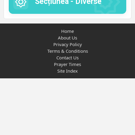
Secțiunea - Diverse
Home
About Us
Privacy Policy
Terms & Conditions
Contact Us
Prayer Times
Site Index