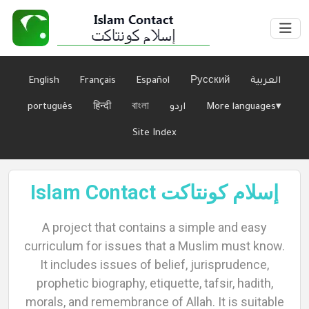
English
Français
Español
Русский
العربية
português
हिन्दी
বাংলা
اردو
More languages▾
Site Index
Islam Contact إسلام كونتاكت
Home
A project that contains a simple and easy
curriculum for issues that a Muslim must know.
It includes issues of belief, jurisprudence,
About
prophetic biography, etiquette, tafsir, hadith,
morals, and remembrance of Allah. It is suitable