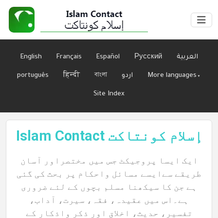
العربية
Русский
Español
Français
English
More languages▾
اردو
বাংলা
हिन्दी
português
Site Index
Islam Contact إسلام كونتاكت
Home
ایک ایسا پروجیکٹ جس میں مختصراور آسان
طریقے سےایسے مسائل واحکام پر بحث کی گئی
ہے جن کا سیکھنا مسلم بچوں کے لئے ضروری
About
ہے۔اس میں عقیدہ، فقہ، سیرت، آداب،
تفسیر، حدیث، اخلاق اور ذکر واذکار کے