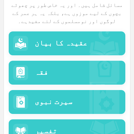
مسائل شامل ہیں۔ اور یہ خاص طور پر چھوٹے
Languages
بچوں کے لیے موزوں ہے، بلکہ یہ ہر عمر کے
لوگوں اور نومسلموں کے لئے مفیدہے۔
عقیدہ کا بیان
فقہ
سیرت نبوی
تفسیر