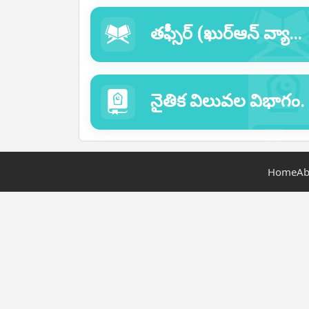
తఫ్సీర్ (ఖుర్ఆన్ వ్యాఖ్యాన) విభాగము
నైతిక విలువల విభాగం.
Home
Ab