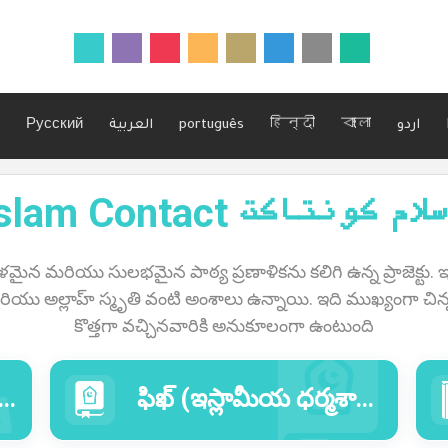
Русский
العربية
português
हिन्दी
বাংলা
اردو
Islam Contact ام كونتاكت
ైన మరియు సులభమైన పాఠ్య ప్రణాళికను కలిగి ఉన్న ప్రాజెక్టు. ఇంద
 మరియు అల్లాహ్ స్మృతి వంటి అంశాలు ఉన్నాయి. ఇది ముఖ్యంగా చిన్న
కొత్తగా వచ్చినవారికి అనుకూలంగా ఉంటుంది
ఫిఖ్ (ఇస్లామీయ ధర్మశాస్త్ర) విభాగము