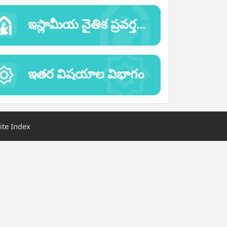
ఇస్లామీయ నైతిక ప్రవర్తనల విభాగం
ఇతర విషయాల విభాగం
ite Index