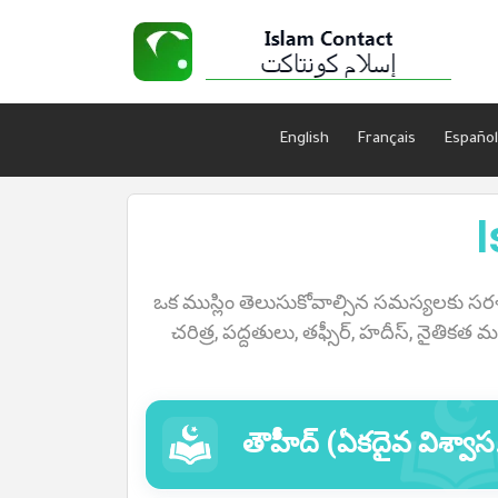
English
Français
Español
Home
ఒక ముస్లిం తెలుసుకోవాల్సిన సమస్యలకు సరళమ
About
చరిత్ర, పద్దతులు, తఫ్సీర్, హదీస్, నైతికత
Languages
తౌహీద్ (ఏకదైవ విశ్వాస) విభాగము