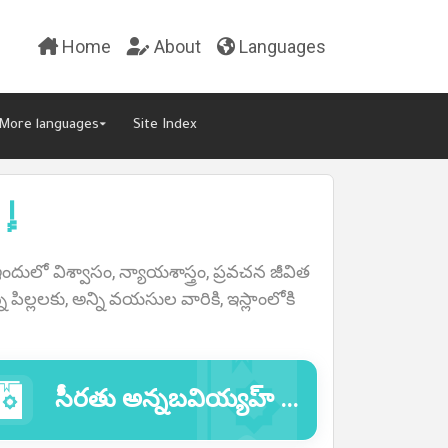
Home
About
Languages
More languages▾
Site Index
إسل
ులో విశ్వాసం, న్యాయశాస్త్రం, ప్రవచన జీవిత
 పిల్లలకు, అన్ని వయసుల వారికి, ఇస్లాంలోకి
సీరతు అన్నబవియ్యహ్ (ప్రవక్త ముహమ్మద్ సల్లల్లాహు అలైహి వసల్లం యొక్క జీవితచరిత్ర: