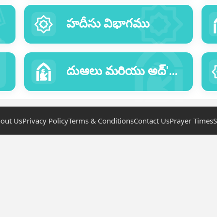
హదీసు విభాగము
దుఆలు మరియు అద్'కార్ ల విభాగము
out Us
Privacy Policy
Terms & Conditions
Contact Us
Prayer Times
S