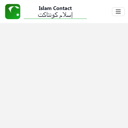
Home
About