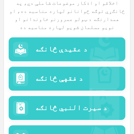
اخلاقو او اذکار موضوعات شاملې دي، په
ځانګړې توګه ځوانانو لپاره مناسبه ده، او
همدارنګه د ټولو عمرورنو خاوندانو او
نويو مسلمان شویو لپاره مناسبه ده
د عقیدې څانګه
د فقهې څانګه
د سیرت النبي څانګه