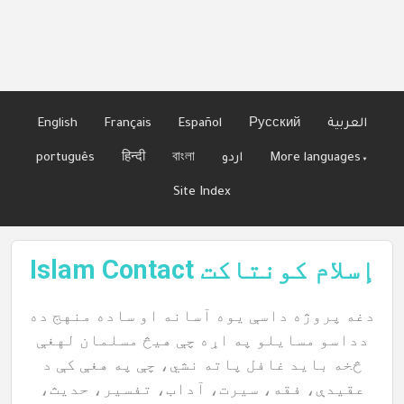
Languages
العربية
Русский
Español
Français
English
More languages▾
اردو
বাংলা
हिन्दी
português
Site Index
Islam Contact إسلام كونتاكت
دغه پروژه داسې یوه آسانه او ساده منهج ده
دداسو مسایلو په اړه چې هیڅ مسلمان لهغې
څخه باید غافل پاته نشي، چې په هغې کې د
عقیدې، فقه، سیرت، آداب، تفسیر، حدیث،