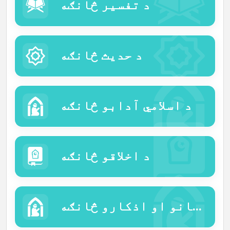
د تفسیر څانګه
د حدیث څانګه
د اسلامي آدابو څانګه
د اخلاقو څانګه
د دعاګانو او اذکارو څانګه