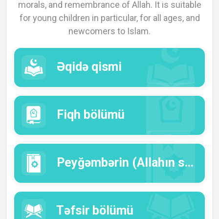
morals, and remembrance of Allah. It is suitable
for young children in particular, for all ages, and
newcomers to Islam.
Əqidə qismi
Fiqh bölümü
Peyğəmbərin (Allahın salavatı və salamı onun üzərinə olsun) həyatı.
Təfsir bölümü