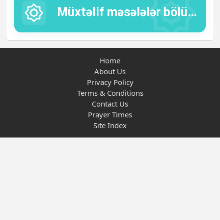
Müxtəlif məsələlər bölümü:
Home
About Us
Privacy Policy
Terms & Conditions
Contact Us
Prayer Times
Site Index