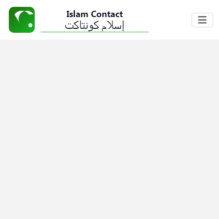
Home
About