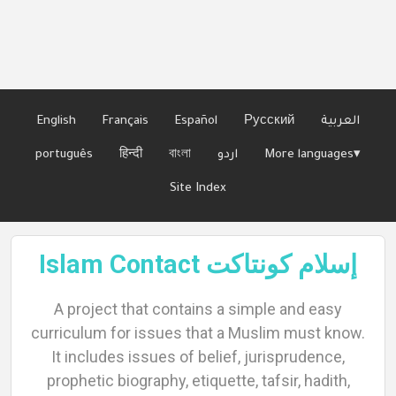
Languages
English
Français
Español
Русский
العربية
português
हिन्दी
বাংলা
اردو
More languages▾
Site Index
Islam Contact إسلام كونتاكت
A project that contains a simple and easy
curriculum for issues that a Muslim must know.
It includes issues of belief, jurisprudence,
prophetic biography, etiquette, tafsir, hadith,