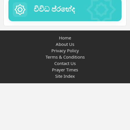
විවිධ ප්රභේද
Home
About Us
Privacy Policy
Terms & Conditions
Contact Us
Prayer Times
Site Index