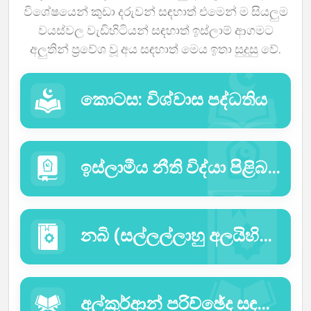
විශේෂයෙන් කුඩා දරුවන් සඳහාත් එමෙන් ම සියලුම
භාෂා
වයස්වල වැඩිහිටියන් සඳහාත් ඉස්ලාම් ආගමට
අලුතින් ප්‍රවේශ වූ අය සඳහාත් මෙය ඉතා සුදුසු වේ.
කොටස: විශ්වාස පද්ධතිය
ඉස්ලාමීය නීති විද්යා පිළිබඳ අංශය.
නබි (සල්ලල්ලාහු අලයිහිව සල්ලම්) තුමාගේ චරිතාපදානය
අල්කුර්ආන් පරිච්ඡේද සඳහා අර්ථවිවරණය.