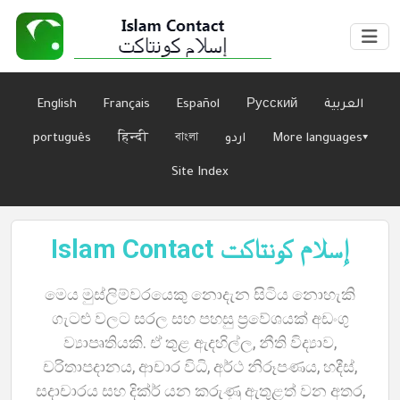
English
Français
Español
Русский
العربية
português
हिन्दी
বাংলা
اردو
More languages▾
Site Index
Islam Contact إسلام كونتاكت
ගෙදර
මෙය මුස්ලිම්වරයෙකු නොදැන සිටිය නොහැකි
ගැටළු වලට සරල සහ පහසු ප්‍රවේශයක් අඩංගු
ව්‍යාපෘතියකි. ඒ තුළ ඇදහිල්ල, නීති විද්‍යාව,
ගැන
චරිතාපදානය, ආචාර විධි, අර්ථ නිරූපණය, හදීස්,
සදාචාරය සහ දික්ර් යන කරුණු ඇතුළත් වන අතර,