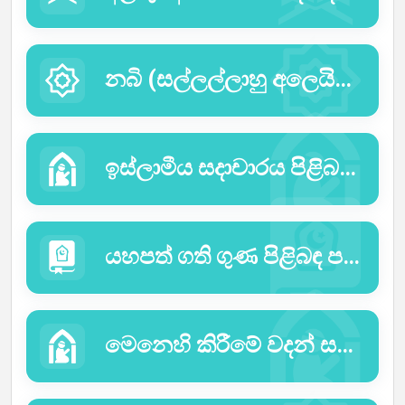
නබි (සල්ලල්ලාහු අලෙයිහව සල්ලම්) තුමාණන්ගේ (හදීස්) වදන් පිළිබඳ කොටස.
ඉස්ලාමීය සදාචාරය පිළිබඳ කොටස
යහපත් ගති ගුණ පිළිබඳ පරිච්ඡේදය.
මෙනෙහි කිරීමේ වදන් සහ ප්රාර්ථනා පිළිබඳ කොටස